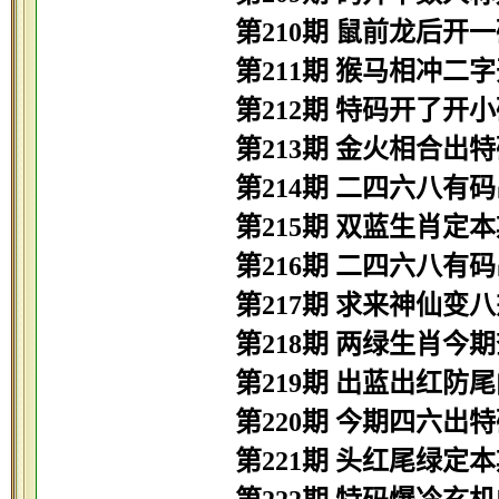
第210期 鼠前龙后开
第211期 猴马相冲二
第212期 特码开了开
第213期 金火相合出
第214期 二四六八有
第215期 双蓝生肖定
第216期 二四六八有
第217期 求来神仙变
第218期 两绿生肖今
第219期 出蓝出红防
第220期 今期四六出
第221期 头红尾绿定