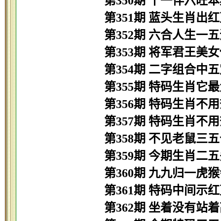
第350期 十一伴六旺
第351期 蓝头生肖出
第352期 六合人生一
第353期 将军君王美
第354期 二字组合中
第355期 特码生肖它
第356期 特码生肖不
第357期 特码生肖不
第358期 不见老鼠三
第359期 今期生肖二
第360期 九九归一虎
第361期 特码中间示
第362期 坐着没有站