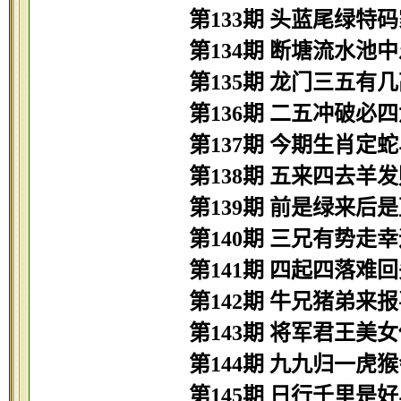
第133期 头蓝尾绿特
第134期 断塘流水池
第135期 龙门三五有
第136期 二五冲破必
第137期 今期生肖定
第138期 五来四去羊
第139期 前是绿来后
第140期 三兄有势走
第141期 四起四落难
第142期 牛兄猪弟来
第143期 将军君王美
第144期 九九归一虎
第145期 日行千里是