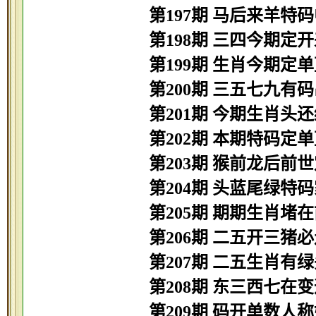
第197期 马后来羊特
第198期 三四今期定
第199期 生肖今期定
第200期 三五七九有
第201期 今期生肖头
第202期 本期特码定
第203期 猴前龙后前
第204期 头蓝尾绿特
第205期 期期生肖堵
第206期 二五开三猪
第207期 二五生肖有
第208期 东三西七在
第209期 码开单数人