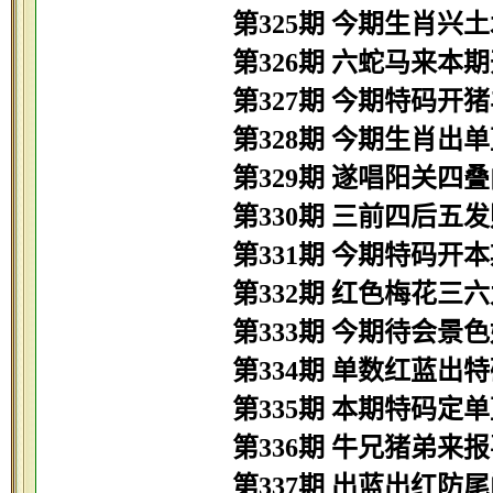
第325期 今期生肖兴
第326期 六蛇马来本
第327期 今期特码开
第328期 今期生肖出
第329期 遂唱阳关四
第330期 三前四后五
第331期 今期特码开
第332期 红色梅花三
第333期 今期待会景
第334期 单数红蓝出
第335期 本期特码定
第336期 牛兄猪弟来
第337期 出蓝出红防