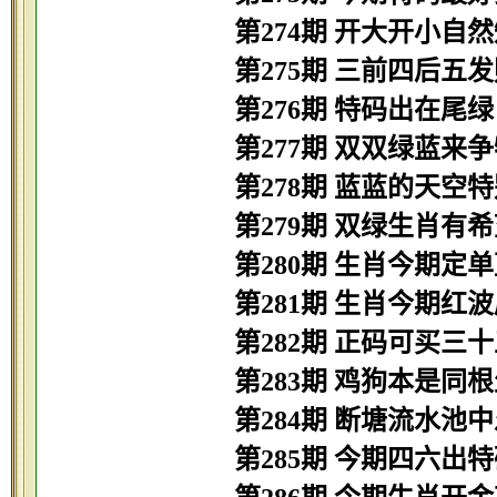
第274期 开大开小自
第275期 三前四后五
第276期 特码出在尾
第277期 双双绿蓝来
第278期 蓝蓝的天空
第279期 双绿生肖有
第280期 生肖今期定
第281期 生肖今期红
第282期 正码可买三
第283期 鸡狗本是同
第284期 断塘流水池
第285期 今期四六出