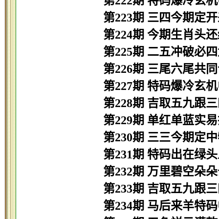
第222期 特码爆冷玄
第223期 三四今期定
第224期 今期生肖头
第225期 二五冲破必
第226期 三尾六尾共
第227期 特码爆冷玄
第228期 吉取五九跟
第229期 单红单蓝实
第230期 三三今期定
第231期 特码出在绿
第232期 万里碧空朵
第233期 吉取五九跟
第234期 马后来羊特