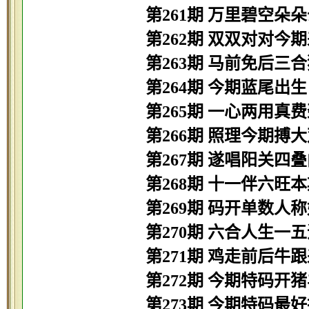
第261期 万里碧空朵
第262期 双双对对今
第263期 马前免后三
第264期 今期蓝尾出
第265期 一心两用真
第266期 照理今期搏
第267期 遂唱阳关四
第268期 十一伴六旺
第269期 码开单数人
第270期 六合人生一
第271期 鸡走前后牛
第272期 今期特码开
第273期 今期特码最