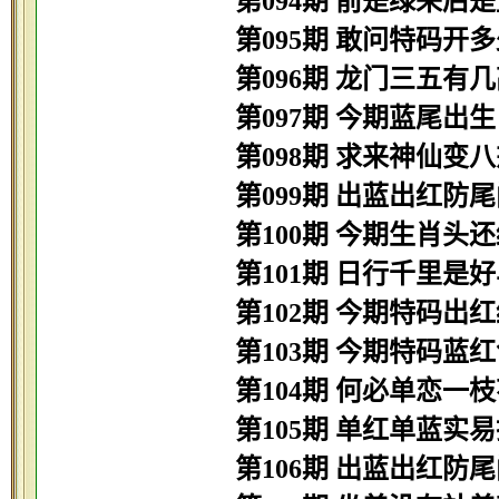
第094期 前是绿来后
第095期 敢问特码开
第096期 龙门三五有
第097期 今期蓝尾出
第098期 求来神仙变
第099期 出蓝出红防
第100期 今期生肖头
第101期 日行千里是
第102期 今期特码出
第103期 今期特码蓝
第104期 何必单恋一
第105期 单红单蓝实
第106期 出蓝出红防