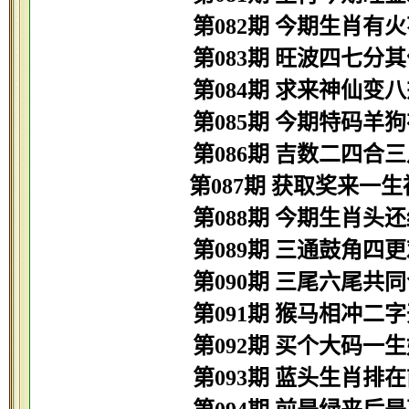
第082期 今期生肖有
第083期 旺波四七分
第084期 求来神仙变
第085期 今期特码羊
第086期 吉数二四合
第087期 获取奖来一
第088期 今期生肖头
第089期 三通鼓角四
第090期 三尾六尾共
第091期 猴马相冲二
第092期 买个大码一
第093期 蓝头生肖排