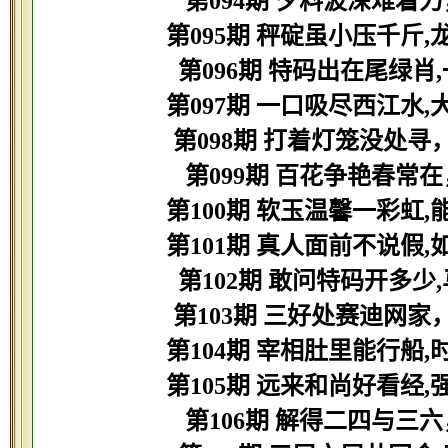
第094期 夕料波深难着
第095期 秤碇虽小压千斤
第096期 特码出在尾绿
第097期 一口吸尽西江水
第098期 打着灯笼没处寻
第099期 百花争艳春常
第100期 软玉温馨一彩虹
第101期 真人面前不说假
第102期 敢问特码开多
第103期 三好处赛迪网家
第104期 宰相肚里能行船
第105期 远来和尚好看经
第106期 解得二四与三