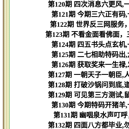
第120期 四次消息六更风
第121期 今期三六正有
第122期 世界反三网服务
第123期 不看金面看佛面
第124期 四五书头点玄
第125期 二七相助特码
第126期 获取奖来一生
第127期 一朝天子一朝臣
第128期 打破沙锅问到底
第129期 可见第三方测试
第130期 今期特码开猪
第131期 幽咽泉水声叮
第132期 四面八方都毕业