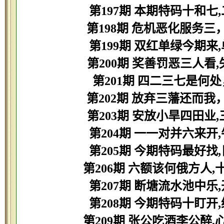
第197期 本期特码十和
第198期 危机恶化服务三
第199期 双红单绿今期
第200期 奖善罚恶三人看
第201期 四二三七是何
第202期 放弃三藩还而我
第203期 安放小旱四田业
第204期 一一对并六来
第205期 今期特码最好
第206期 六额该何俄方人
第207期 断塘流水池中
第208期 今期特码十盯
第209期 张公吃酒李公醉