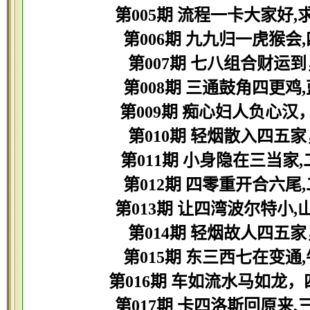
第005期 流程一卡大家好
第006期 九九归一虎猴
第007期 七八组合财运
第008期 三通鼓角四更
第009期 痴心妇人负心汉
第010期 轻烟散入四五
第011期 小身隐在三当家
第012期 四零重开合六
第013期 让四湾波尔特小
第014期 轻烟故人四五
第015期 东三西七在变
第016期 车如流水马如龙
第017期 卡四洛斯回原来