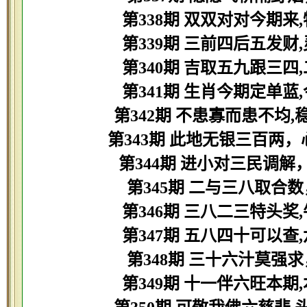
第338期 双双对对今期
第339期 三前四后五发
第340期 吉取五九跟三
第341期 生肖今期定单
第342期 不患寡而患不均
第343期 此地无银三百两
第344期 进小对三民调解
第345期 二与三八取合
第346期 三八二三特头
第347期 五八四十可以
第348期 三十六汁莫强
第349期 十一伴六旺本