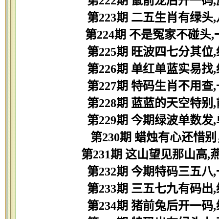
第222期 鼠前龙后开一
第223期 二五生肖有绿
第224期 不是冤家不碰头
第225期 旺波四七分其
第226期 单红单蓝实易
第227期 特码生肖不用
第228期 蓝蓝的天空特
第229期 今期绿波单数
第230期 蜡烛有心还惜
第231期 这山望见那山高
第232期 今期特码三五
第233期 三五七九有码
第234期 猪前兔后开一