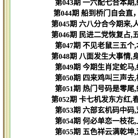
第043期 一六配七合本
第044期 船到桥门自会直
第045期 六八分合今期来
第046期 民进二党恢复占
第047期 不见老鼠三五
第048期 八面发生大事情
第049期 今期生肖定蛇
第050期 四来鸡叫三声
第051期 热门号码是零
第052期 卡七机发东方红
第053期 六部玄机码中
第054期 何必单恋一枝
第055期 五色祥云满乾