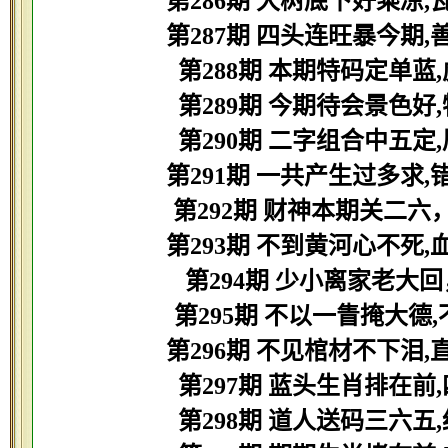
第286期 大树底下好乘凉
第287期 四头连旺暴今期
第288期 本期特码定单
第289期 今期待会景色
第290期 二字组合中五
第291期 一共产生过多求
第292期 财神本期关二六
第293期 不到黄河心不死
第294期 少小离家老大
第295期 不以一眚掩大德
第296期 不见棺材不下泪
第297期 蓝头生肖排在
第298期 道人送码三六