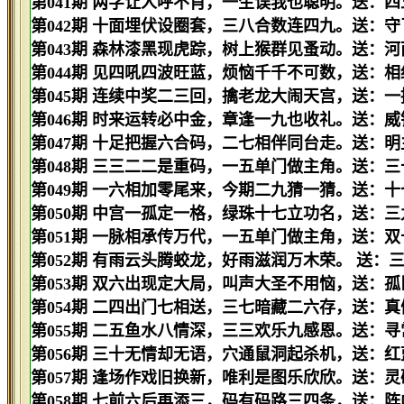
第041期 两字让人呼不肖，一生误我也聪明。送：四
第042期 十面埋伏设圈套，三八合数连四九。送：
第043期 森林漆黑现虎踪，树上猴群见蚤动。送：
第044期 见四吼四波旺蓝，烦恼千千不可数，送：
第045期 连续中奖二三回，擒老龙大闹天宫，送：
第046期 时来运转必中金，章逢一九也收礼。送：
第047期 十足把握六合码，二七相伴同台走。送：
第048期 三三二二是重码，一五单门做主角。送：
第049期 一六相加零尾来，今期二九猜一猜。送：
第050期 中宫一孤定一格，绿珠十七立功名，送：
第051期 一脉相承传万代，一五单门做主角，送：
第052期 有雨云头腾蛟龙，好雨滋润万木荣。 送：
第053期 双六出现定大局，叫声大圣不用恼，送：
第054期 二四出门七相送，三七暗藏二六存，送：
第055期 二五鱼水八情深，三三欢乐九感恩。送：
第056期 三十无情却无语，穴通鼠洞起杀机，送：
第057期 逢场作戏旧换新，唯利是图乐欣欣。送：灵
第058期 七前六后再添三，码有码路三四条，送：