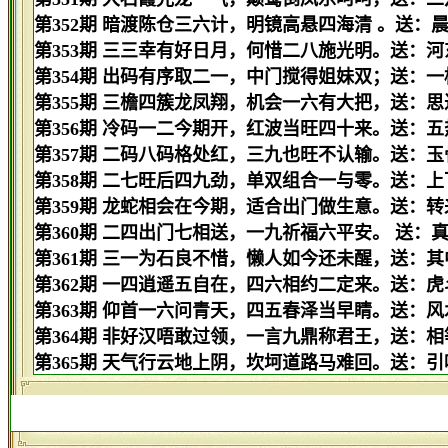
第352期 暗渡陈仓三六计，明镜高悬四海清 。送：
第353期 三三幸有好日月，何惜二八施光明。送：
第354期 出码有序取二一，中门搅得姐妹双；送：一
第355期 三檐四簇龙凤翔，机会一六有大把，送：
第356期 冷码一二今期开，红波当旺四十来。送：
第357期 二码八码格处红，三九也旺不认输。送：
第358期 二七旺后四九劲，单双组合一与零。送：
第359期 龙蛇相会在今期，适合出门做生意。送：转
第360期 二四出门七相送，一九祈福六平安。 送：
第361期 三一为石良不惜，懒人如今还未醒，送：
第362期 一四逍遥五自在，四六相约二定来。送：
第363期 仰首一六问青天，四五春泽当早睛。送：风
第364期 非好汉唔敢过领，一言九鼎称君王，送：
第365期 天气行云地上阴，坎坷道路马难回。送：