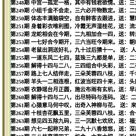
第248期 中宫一孤定一格，其中有钱君欲情。送：
第249期 小组千金不会走，三六必开物数定。送：二
第250期 体态丰满脑袋空，自有醉客去跟进，送：
第251期 身着彩衣唯利图，冷霞无声湿桂花，送：
第252期 龙蛇相会在今期，二九相加合一四，送：
第253期 一七好合今期开，三六当旺今期来。送：
第254期 老鼠出洞送好礼，九十过后猜十一。 送：
第255期 一道东风二七四，蓝珠三九都是单，送：
第256期 解得十四与二八，三四组合中头彩，送：
第257期 路上七人结伴走，三朵芙蓉四八枝，送：
第258期 羊头一二相连根，红波当旺四十来，送：
第259期 衣静瑶台月正圆，施云布雨有玄机，送：
第260期 解得十四与二八，出尽特码与连码。 送：
第261期 心猿意马何中叹，出奇入神柳与花。 送：
第262期 十枝杏花飘五里，三朵芙蓉四八枝。送：
第263期 想见四五除九码，三一沉默七欢欣，送：
第264期 六七一起称兄弟，二九十八香悠悠，送：