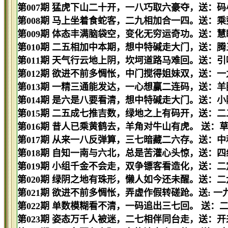
第007期 猛虎下山二十开，一八巧取六豪夺，送：
第008期 马上坐着食蛇客，二九相加合一四。送：
第009期 体态丰满脑袋空，变化无穷运奇功。送：
第010期 二五相加中本期，想中特碱走大门，送：
第011期 天气行云地上阴，坎坷道路马难回。送：
第012期 欲进不前多惆怅，中门搅得姐妹双，送：
第013期 一精三通能发达，一心想赢二连码，送：
第014期 是六是八要看清，想中特碱走大门。送：
第015期 二五成七推吉数，绿地之上有码开，送：
第016期 昔人已乘黄鹤去，羊角对牛山有虎。 送：
第017期 从来一八反弹算，三七暗藏二六存。送：中
第018期 自知一南与六北，总是苦灌心头惊，送：
第019期 小组千金不会走，双争镖客看造化，送：
第020期 绿阴之地有珠形，懒人如今还未醒。送：
第021期 欲进不前多惆怅，弄虚作假转磋跄。送: 一
第022期 单数模糊看不清，一码追出三七回。 送：
第023期 姿态万千人被迷，二七相伴同台走，送：