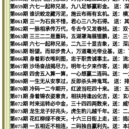
第059期 六七一起称兄弟，九八足够赢彩金。 送：
第060期 谁识蛟龙藏污泥，施云布雨有玄机。送：横
第061期 三一为石良不惜，君心三八为石得。 送：
第062期 一脉相承传万代，冬去今又发春枝。送：双
第063期 三三二二是重码，五湖罩海展锟鹏，送：
第064期 六七一起称兄弟，二九三十显吉象，送：
第065期 盼望。而却步贵人，万道毫光帝业基，送
第066期 身着彩衣唯利图，忠于职贵诚事主。送：流
第067期 沙场奋战揭尽力，明年七夕来作客，送：
第068期 四舍五入算一算，一心想赢二连码。送：
第069期 一生无从安享过，反即杀头神鬼骂。 送：
第070期 冷码一二今期开，红波当旺四十来。 送：
第071期 身着锦衣姿意贪，相扶持逢凶化吉，送：
第072期 时来运转必中金，三十四四两数来，送：
第073期 龙生龙子好兆头，虎生豹儿越千年。送：
第074期 花红柳绿不夜天，十六三日街上走，送：
第075期 一五相近不相连，二码独自赢利先。送：