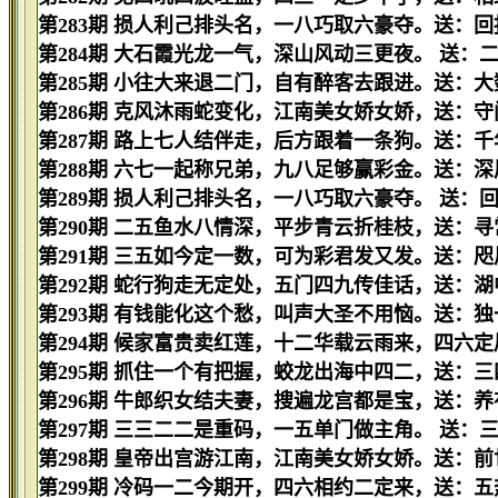
第283期 损人利己排头名，一八巧取六豪夺。送：
第284期 大石霞光龙一气，深山风动三更夜。 送：
第285期 小往大来退二门，自有醉客去跟进。送：大
第286期 克风沐雨蛇变化，江南美女娇女娇，送：
第287期 路上七人结伴走，后方跟着一条狗。送：
第288期 六七一起称兄弟，九八足够赢彩金。送：
第289期 损人利己排头名，一八巧取六豪夺。 送：
第290期 二五鱼水八情深，平步青云折桂枝，送：
第291期 三五如今定一数，可为彩君发又发。送：咫
第292期 蛇行狗走无定处，五门四九传佳话，送：
第293期 有钱能化这个愁，叫声大圣不用恼。送：独
第294期 候家富贵卖红莲，十二华载云雨来，四六定
第295期 抓住一个有把握，蛟龙出海中四二，送：
第296期 牛郎织女结夫妻，搜遍龙宫都是宝，送：
第297期 三三二二是重码，一五单门做主角。 送：
第298期 皇帝出宫游江南，江南美女娇女娇。送：
第299期 冷码一二今期开，四六相约二定来，送：