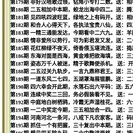
第179期 非好汉唔敢过领，钻角小专打二数。送：相
第180期 二五相加中本期，蛟龙出海中四二。送：
第181期 见四吼四波旺蓝，绿地之上有码开。送：
第182期 和合人心得天下，各执法宝贵八仙，送：
第183期 一精三通能发达，今期看中二六九。送：羊
第184期 情非爱所以势行，可为彩君发又发，送：
第185期 花红柳绿不夜天，倚香偎玉堪流连。送：
第186期 东海对面是西海，黄金难把欲海填，送：
第187期 姿态万千人被迷，精于歌舞使杀机。 送：
第188期 二五过关九轨步，一言九鼎称君王。送：
第189期 一道东风二七四，五湖罩海展锟鹏。送：
第190期 四六幸会开此期，水落石出六平码：送: 五
第191期 连续中奖二三回，务必假装看不见。 送：
第192期 中庭地白树栖鸦，冷霞无声湿桂花。送：
第193期 一二中奖定今期，三五相加合一四。 送：
第194期 河南河北一条河，八戒下凡农家客。送：
第195期 抓住一个有把握，三十复出中本期。送：三