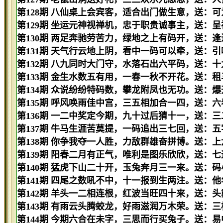
第128期 八仙桌上会宾客，适合出门做生意，送：
第129期 坐运元神视禅机，忠于职贵诚事主，送：
第130期 两足奔驰劳苦力，绿地之上有码开，送：
第131期 天气行云地上阴，看中一码可以牵，送：
第132期 八九同时大门守，水落石出六平码，送：
第133期 金生水数五有用，一春一秋不开花。送：租
第134期 众说纷纷特码数，攀龙附凤也无功。送：
第135期 呼风唤雨佳中宫，三五相加合一四，送：
第136期 一二中奖定今期，九十过后猜十一，送：
第137期 牛马生涯苦莫提，一码追出三七回，送：
第138期 你争我夺一人胜，力敌群雄奋拼博。送：
第139期 阳春二月有正气，唯利是图乐欣欣，送：
第140期 猛虎下山二十开，玉兔奔月三一来。送：
第141期 四尾之数吼不中，十一报到生两注。送：他
第142期 羊头一二相连根，红波当旺四十来，送：
第143期 有雨云头腾蛟龙，好雨滋润万木荣。送：三
第144期 今期六合在未字，三思而行买兔子。送：