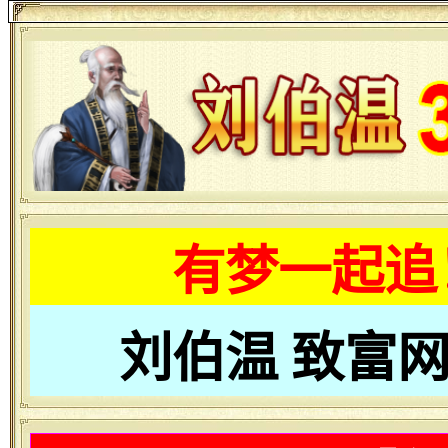
有梦一起追
刘伯温 致富