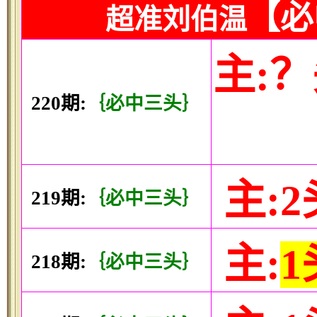
【必
超准刘伯温
主:
220期:
｛必中三头｝
主:2
219期:
｛必中三头｝
主:
1
218期:
｛必中三头｝