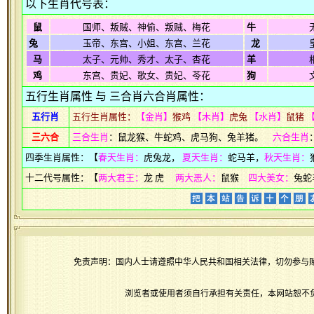
以下生肖代号表：
鼠
国师、叛贼、神偷、叛贼、梅花
牛
兔
玉帝、东宫、小姐、东宫、兰花
龙
马
太子、元帅、秀才、太子、杏花
羊
鸡
东宫、贵妃、歌女、贵妃、苓花
狗
五行生肖属性 与 三合肖六合肖属性：
五行肖
五行生肖属性：
【金肖】
猴鸡
【木肖】
虎兔
【水肖】
鼠猪
三六合
三合生肖
：鼠龙猴、牛蛇鸡、虎马狗、兔羊猪。
六合生肖
四季生肖属性：【
春天生肖：
虎兔龙，
夏天生肖：
蛇马羊，
秋天生肖：
十二代号属性：【
两大君王：
龙 虎
两大恶人：
鼠猴
四大美女：
兔蛇
免责声明：国内人士请遵照中华人民共和国相关法律，切勿参与
浏览者或使用者须自行承担有关责任，本网站恕不