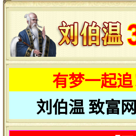
有梦一起追
刘伯温 致富