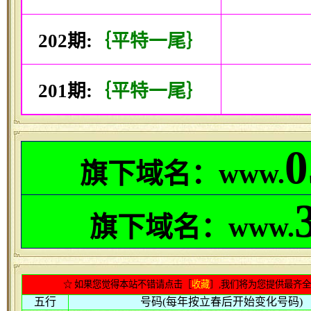
202期:
｛平特一尾｝
201期:
｛平特一尾｝
0
旗下域名：www.
旗下域名：www.
☆ 如果您觉得本站不错请点击［
收藏
］,我们将为您提供最齐
五行
号码(每年按立春后开始变化号码)