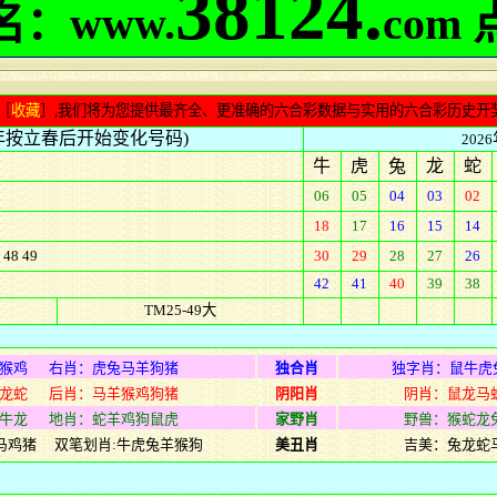
38124.
：www.
com
［
收藏
］,我们将为您提供最齐全、更准确的六合彩数据与实用的六合彩历史开
年按立春后开始变化号码)
2026
牛
虎
兔
龙
蛇
06
05
04
03
02
18
17
16
15
14
 48 49
30
29
28
27
26
42
41
40
39
38
TM25-49大
蛇猴鸡 右肖：虎兔马羊狗猪
独合肖
独字肖：鼠牛虎
兔龙蛇 后肖：马羊猴鸡狗猪
阴阳肖
阴肖：鼠龙马
猪牛龙 地肖：蛇羊鸡狗鼠虎
家野肖
野兽：猴蛇龙
马鸡猪 双笔划肖:牛虎兔羊猴狗
美丑肖
吉美：兔龙蛇