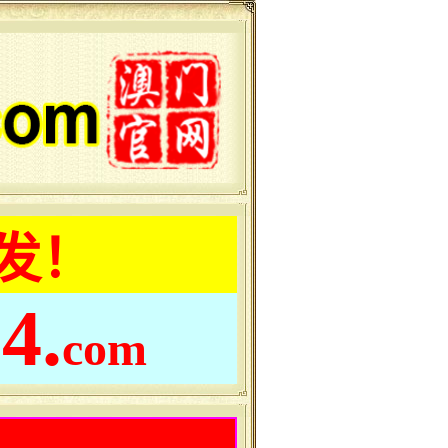
发！
4.
com