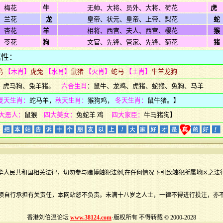
、梅花
牛
无帅、大将、员外、大将、荷花
、兰花
龙
皇帝、状元、皇帝、上帝、梨花
蛇
、杏花
羊
相将、西宫、夫人、西宫、樱花
猴
、苓花
狗
文官、先锋、管家、先锋、菊花
猪
属性：
鸡
【木肖】
虎兔
【水肖】
鼠猪
【火肖】
蛇马
【土肖】
牛羊龙狗
、虎马狗、兔羊猪。
六合生肖
：鼠牛、龙鸡、虎猪、蛇猴、兔狗、马羊
夏天生肖：
蛇马羊，
秋天生肖：
猴狗鸡，
冬天生肖：
鼠牛猪。】
大恶人：
鼠猴
四大美女：
兔蛇羊 鸡
四大家臣：
牛马猪狗】
华人民共和国相关法律，切勿参与赌博触犯法例,在任何情况下引致触犯所属地区之法
须自行承担有关责任，本网站恕不负责。未满十八岁之人士，一律不得进行投注，亦
香港刘伯温论坛
www.38124.com
·版权所有 不得转载 © 2000-2028