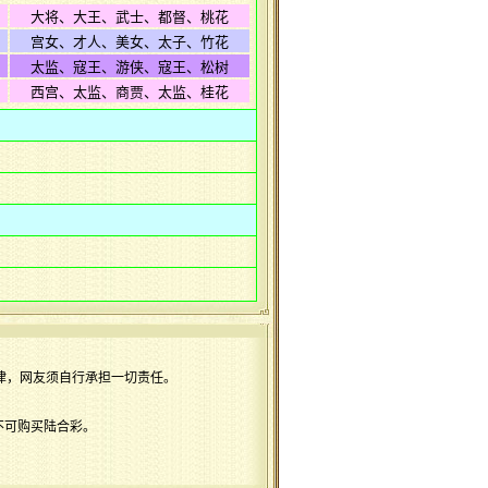
虎
大将、大王、武士、都督、桃花
宫女、才人、美女、太子、竹花
太监、寇王、游侠、寇王、松树
西宫、太监、商贾、太监、桂花
律，网友须自行承担一切责任。
不可购买陆合彩。