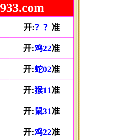
9933.com
开:
？？
准
开:
鸡22
准
开:
蛇02
准
开:
猴11
准
开:
鼠31
准
开:
鸡22
准