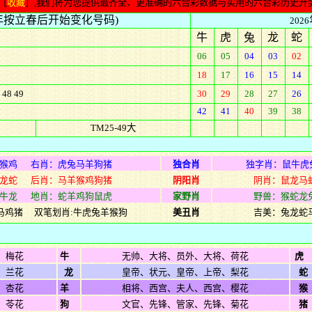
［
收藏
］,我们将为您提供最齐全、更准确的六合彩数据与实用的六合彩历史开
年按立春后开始变化号码)
2026
牛
虎
兔
龙
蛇
06
05
04
03
02
18
17
16
15
14
 48 49
30
29
28
27
26
42
41
40
39
38
TM25-49大
蛇猴鸡 右肖：虎兔马羊狗猪
独合肖
独字肖：鼠牛虎
兔龙蛇 后肖：马羊猴鸡狗猪
阴阳肖
阴肖：鼠龙马
猪牛龙 地肖：蛇羊鸡狗鼠虎
家野肖
野兽：猴蛇龙
马鸡猪 双笔划肖:牛虎兔羊猴狗
美丑肖
吉美：兔龙蛇
、梅花
牛
无帅、大将、员外、大将、荷花
、兰花
龙
皇帝、状元、皇帝、上帝、梨花
蛇
、杏花
羊
相将、西宫、夫人、西宫、樱花
猴
、苓花
狗
文官、先锋、管家、先锋、菊花
猪