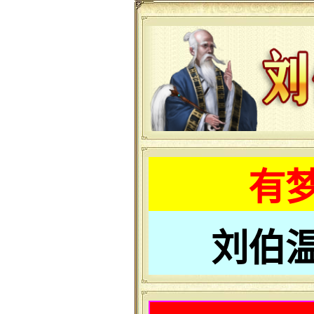
有
刘伯温