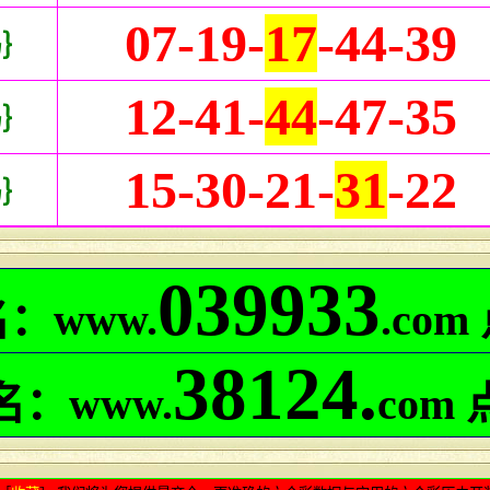
07-19-
17
-44-39
码｝
12-41-
44
-47-35
码｝
15-30-21-
31
-22
码｝
039933
：www.
.co
38124.
：www.
com