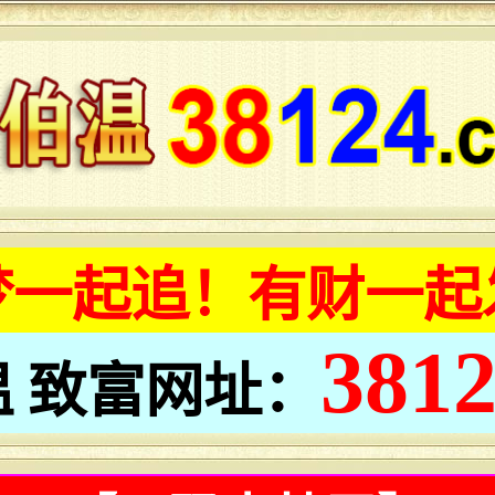
梦一起追！有财一起
3812
 致富网址：