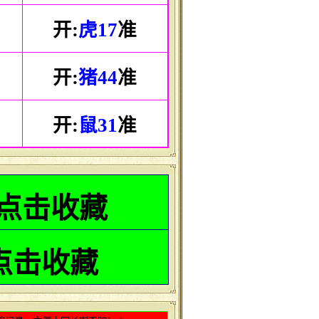
开:
虎17
准
开:
猪44
准
开:
鼠31
准
m 点击收藏
 点击收藏