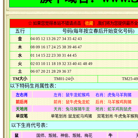
☆ 如果您觉得本站不错请点击［
收藏
］,我们将为您提供最齐
五行
号码(每年按立春后开始变化号码)
金
04 05 12 13 26 27 34 35 42 43
木
08 09 16 17 24 25 38 39 46 47
水
01 14 15 22 23 30 31 44 45
火
02 03 10 11 18 19 32 33 40 41 48 49
土
06 07 20 21 28 29 36 37
TM大小
TM01-24小
TM25-4
以下特码生肖属性表：
左右肖
左肖：鼠牛龙蛇猴鸡 右肖：虎兔马羊狗猪
前后肖
前肖：鼠牛虎兔龙蛇 后肖：马羊猴鸡狗猪
天地肖
天肖：兔马猴猪牛龙 地肖：蛇羊鸡狗鼠虎
单双笔
单笔划肖:鼠龙蛇马鸡猪 双笔划肖:牛虎兔羊猴
以下生肖代号表：
鼠
国师、叛贼、神偷、叛贼、梅花
牛