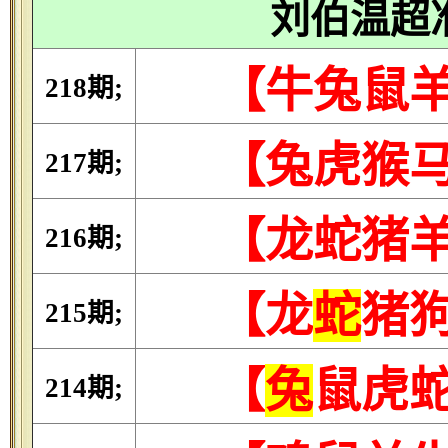
刘伯温超
【牛兔鼠
218期;
【兔虎猴
217期;
【龙蛇猪
216期;
【龙
蛇
猪
215期;
【
兔
鼠虎
214期;