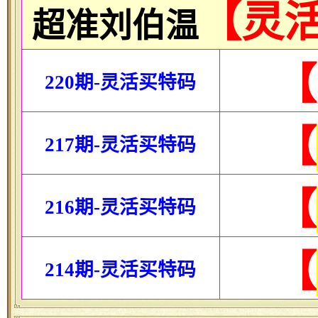
【灵
超准刘伯温
【
220期-灵活买特码
【
217期-灵活买特码
【
216期-灵活买特码
【
214期-灵活买特码