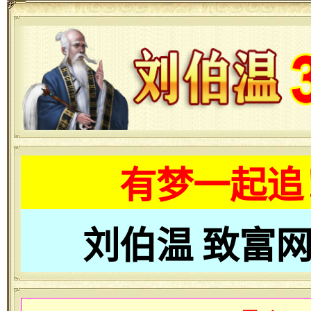
有梦一起追
刘伯温 致富