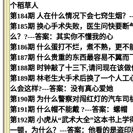
个稻草人
第184期 人在什么情况下会七窍生烟？-
第185期 换心手术失败，医生问快要
么？?---答案：其实你不懂我的心
第186期 什么蛋打不烂，煮不熟，更不
第187期 什么贵重的东西最容易不翼而飞
第188期 时钟敲了十三下,请问现在该做
第189期 林老生大手术后换了一个人工
么会这样?---答案：没有真心爱她
第190期 为什么警察对闯红灯的汽车司
第191期 什么帽不能戴 ?---答案：螺帽
第192期 小虎从“武术大全”这本书
一顿，为什么？---答案：他看的是盗印