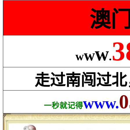
澳
3
w
w
w
.
走过南闯过北
0
www.
一秒就记得