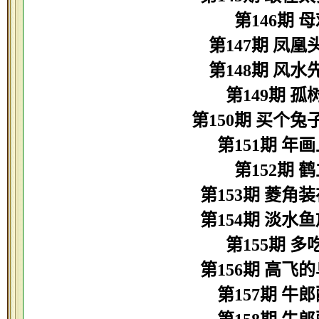
第146期 母
第147期 凤凰
第148期 风水
第149期 孤
第150期 买个兔
第151期 年画
第152期 鹤
第153期 菱角装
第154期 淡水鱼
第155期 多
第156期 高飞的
第157期 牛郎