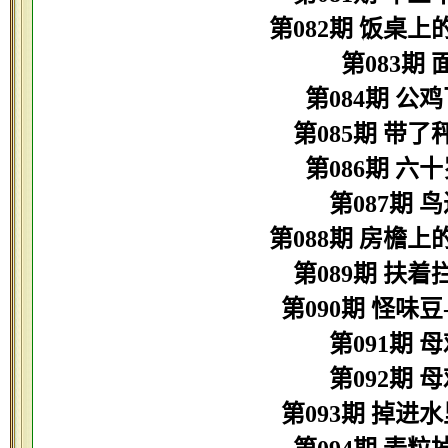
第082期 饭桌上
第083期 
第084期 公鸡
第085期 带了
第086期 六十
第087期 鸟
第088期 房檐上
第089期 扶着
第090期 怪味豆
第091期 母
第092期 母
第093期 掉进水