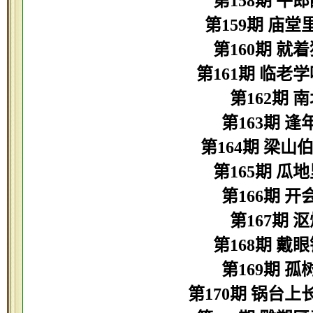
第158期 牛郎
第159期 庙堂
第160期 就着
第161期 临老学
第162期 南
第163期 逢
第164期 梁山伯
第165期 瓜地
第166期 开
第167期 沤
第168期 戴眼
第169期 孤
第170期 锅台上