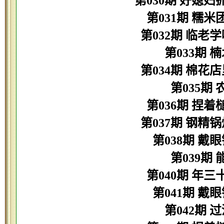
第030期 好媳妇
第031期 糯米
第032期 临老学
第033期 楠
第034期 棉花店
第035期 
第036期 捏着
第037期 钢精锅
第038期 戴眼
第039期 
第040期 年三
第041期 戴眼
第042期 过