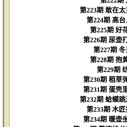
第222期
第223期 敢在太
第224期 高台
第225期 好
第226期 尿壶
第227期 冬
第228期 抱
第229期 
第230期 稻草
第231期 蛋壳
第232期 蛤蟆跳
第233期 木匠
第234期 暖壶