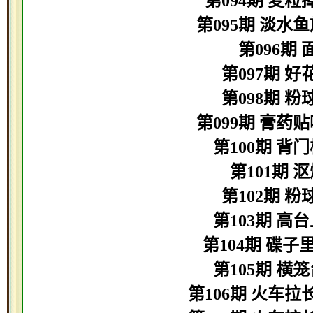
第094期 麦粒
第095期 淡水鱼
第096期 
第097期 好
第098期 粉
第099期 膏药贴
第100期 背门
第101期 沤
第102期 粉
第103期 高台
第104期 碟子里
第105期 横笼
第106期 火车拉