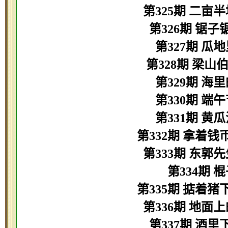
第325期 二亩半
第326期 锯子
第327期 瓜地
第328期 梁山伯
第329期 海里
第330期 端午
第331期 黄瓜
第332期 拿着钱
第333期 东郭先
第334期 棍
第335期 掂着猪
第336期 地面上
第337期 酒里