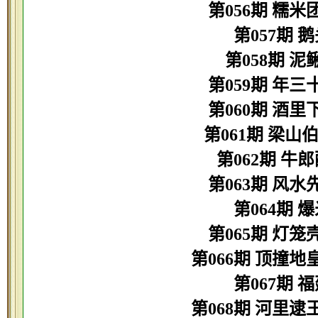
第056期 糯米
第057期 鹅
第058期 泥
第059期 年三
第060期 酒里
第061期 梁山伯
第062期 牛郎
第063期 风水
第064期 爆
第065期 灯笼
第066期 顶撞地
第067期 福
第068期 河里逮