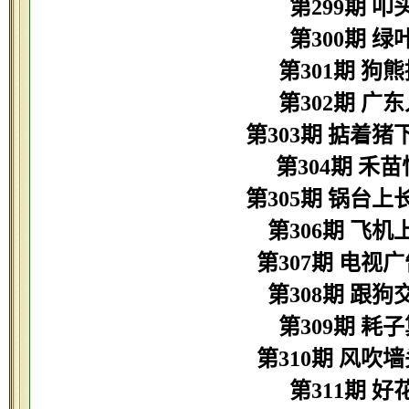
第299期 叩
第300期 绿
第301期 狗熊
第302期 广东
第303期 掂着猪
第304期 禾苗
第305期 锅台上
第306期 飞机
第307期 电视广
第308期 跟狗
第309期 耗子
第310期 风吹墙
第311期 好