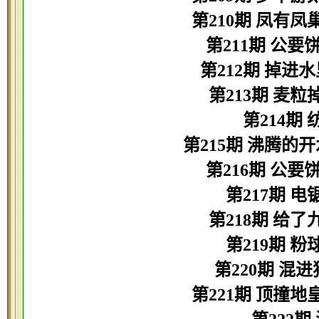
第210期 凤有凤
第211期 公要饼
第212期 掉进水
第213期 麦粒
第214期 
第215期 沸腾的开
第216期 公要饼
第217期 电
第218期 给了
第219期 粉
第220期 混进
第221期 顶撞地