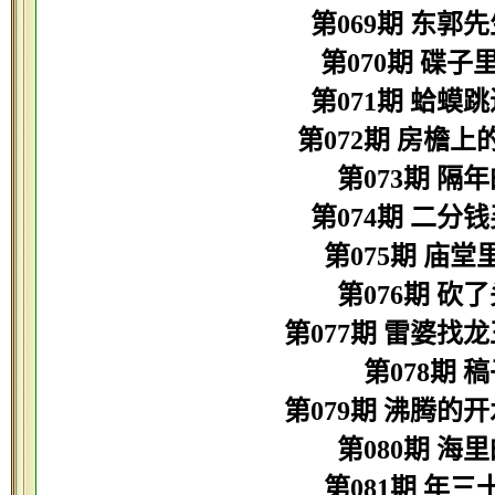
第069期 东郭先
第070期 碟子里
第071期 蛤蟆跳
第072期 房檐上
第073期 隔年
第074期 二分钱
第075期 庙堂
第076期 砍了
第077期 雷婆找龙
第078期 稿
第079期 沸腾的开
第080期 海里
第081期 年三