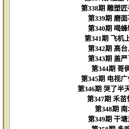
第338期 雕塑匠
第339期 磨面
第340期 喝蜂
第341期 飞机
第342期 高台
第343期 盖严
第344期 哥
第345期 电视广
第346期 哭了半
第347期 禾苗
第348期 南
第349期 干塘