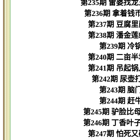
第235期 雷婆找龙
第236期 拿着钱
第237期 豆腐里
第238期 潘金莲
第239期 冷
第240期 二亩半
第241期 吊起锅
第242期 尿壶
第243期 脑
第244期 赶
第245期 驴脸比母
第246期 丁香叶子
第247期 怕死又