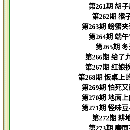
第261期 胡子
第262期 猴
第263期 螃蟹夹
第264期 端午
第265期 冬
第266期 给了
第267期 红娘
第268期 饭桌上
第269期 怕死又
第270期 地面上
第271期 怪味豆
第272期 耕
第273期 磨面