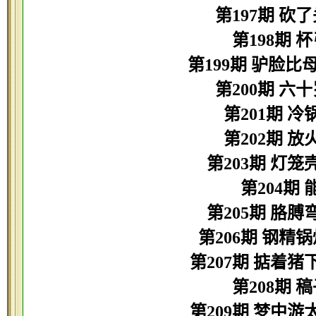
第197期 砍了
第198期 杯
第199期 驴脸比母
第200期 六十
第201期 冷
第202期 放
第203期 灯笼
第204期 
第205期 胳膊
第206期 钢精锅
第207期 掂着猪
第208期 稿
第209期 梦中游