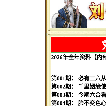
2026年全年资料【内部透
第001期： 必有三六从中
第002期： 千里姻缘使线
第003期： 今期六合看四
第004期： 脸不变色心不