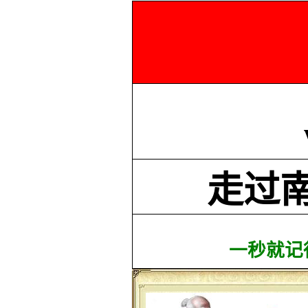
走过
一秒就记