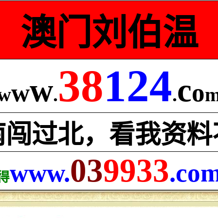
澳门刘伯温
38
124
w
c
w
o
w
.
.
南闯过北，看我资料
03
9933
www.
.co
得