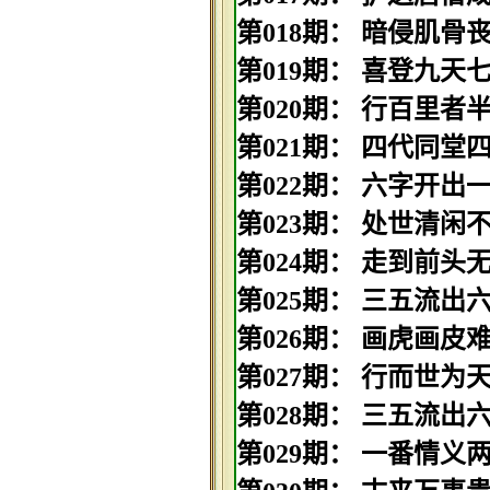
第018期： 暗侵肌骨丧三
第019期： 喜登九天七夕
第020期： 行百里者半九
第021期： 四代同堂四庆
第022期： 六字开出一二
第023期： 处世清闲不带
第024期： 走到前头无回
第025期： 三五流出六相
第026期： 画虎画皮难画
第027期： 行而世为天下
第028期： 三五流出六相
第029期： 一番情义两番