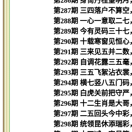
第286期 身倚丹桂望明
第287期 三四落户不算
第288期 一心一意取二
第289期 今有灵码三十
第290期 十载寒窗见恒
第291期 三来见五并二
第292期 自调花露三五
第293期 三五飞絮沾衣
第294期 横七竖八五门
第295期 白虎关前把守
第296期 十二生肖是大
第297期 二五回头今中
第298期 统领昆休添瑞