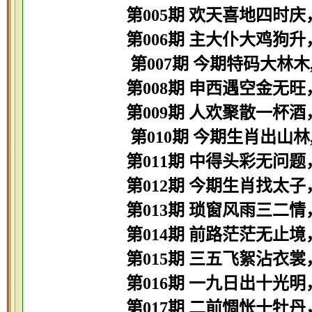
第005期 欢天喜地四时
第006期 主大仆大鸡狗
第007期 今期特码大林
第008期 申西遇空金无
第009期 人欢聚散一杯
第010期 今期生肖出山
第011期 中得头彩无问
第012期 今期生肖找太
第013期 琐窗风雨三二
第014期 前路茫茫无止
第015期 三五飞絮沾衣
第016期 一九日出十光
第017期 二前惆怅十牡