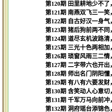
第120期 田里耕地少不
第121期 南燕双飞三一
第122期 自古好汉一身
第123期 猪后狗前两不
第124期 道尽玄机波路
第125期 三光十色两相
第126期 琐窗风雨三二
第127期 二字带六也开
第128期 师出名门阴阳
第129期 有八有六要发
第130期 含笑动人心意
第131期 千军万马向前
第132期 洞府瑶台添锦