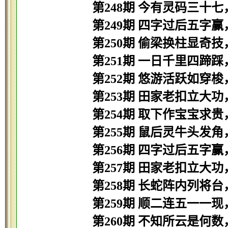
第248期 今有灵码三十
第249期 四字过后五字
第250期 偷梁换柱显奇
第251期 一日千里四蹄
第252期 悠游活跃如穿
第253期 田家老扣立大
第254期 取下作宝宝求
第255期 鼠后灵牛头发
第256期 四字过后五字
第257期 田家老扣立大
第258期 长蛇阵内列将
第259期 顺二连五一一
第260期 不知所云是何