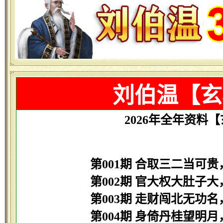
刘伯温【玄
2026年全年资料【玄
第001期 合取三二当可
第002期 官大权大肚子
第003期 走财闯北无功
第004期 身倚丹桂望明