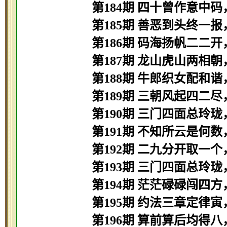
第184期 四十曾作意中
第185期 善恶到头终一
第186期 码海扬帆二二
第187期 龙山虎山两相
第188期 牛郎织女配和
第189期 三朝风起四二
第190期 三门四面总玲
第191期 不知所云是何
第192期 二九分开取一
第193期 三门四面总玲
第194期 茫茫碌碌闯四
第195期 约法三章定律
第196期 算前算后均得