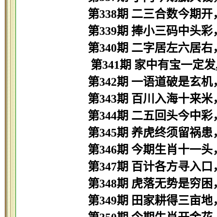
第338期 二三合数今期
第339期 捧小三码中头
第340期 二字居左六居
第341期 家中有宝一定
第342期 一语道破是玄
第343期 百川入海十来
第344期 二五回头今中
第345期 养虎终须留祸
第346期 今期生肖十一
第347期 百计各方寻入
第348期 虎落无势是穷
第349期 田家耕得三亩