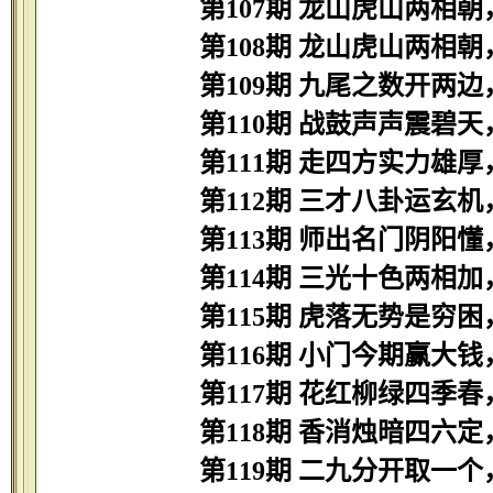
第107期 龙山虎山两相
第108期 龙山虎山两相
第109期 九尾之数开两
第110期 战鼓声声震碧
第111期 走四方实力雄
第112期 三才八卦运玄
第113期 师出名门阴阳
第114期 三光十色两相
第115期 虎落无势是穷
第116期 小门今期赢大
第117期 花红柳绿四季
第118期 香消烛暗四六
第119期 二九分开取一