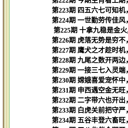
第222期 今期生肖看上
第223期 四五六七可知
第224期 一世勤劳传佳
第225期 十拿九稳是金
第226期 虎落无势是穷
第227期 鹰犬之才趁时
第228期 九尾之数开两
第229期 一接三七入灵
第230期 嫦娥喜爱宠怀
第231期 申西遇空金无
第232期 二字带六也开
第233期 白虎关前把守
第234期 五谷丰登六畜