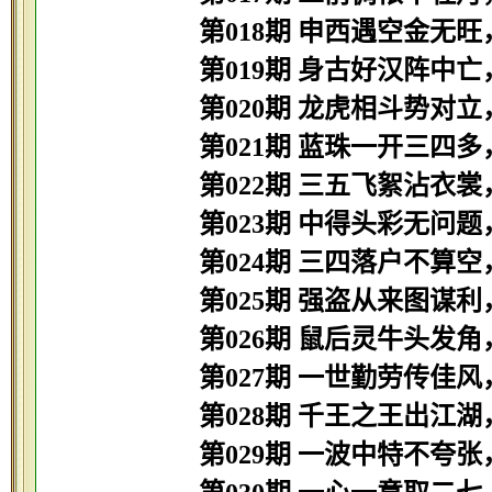
第018期 申西遇空金无
第019期 身古好汉阵中
第020期 龙虎相斗势对
第021期 蓝珠一开三四
第022期 三五飞絮沾衣
第023期 中得头彩无问
第024期 三四落户不算
第025期 强盗从来图谋
第026期 鼠后灵牛头发
第027期 一世勤劳传佳
第028期 千王之王出江
第029期 一波中特不夸