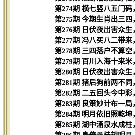
第274期 横七竖八五门
第275期 今期生肖出三
第276期 日伏夜出害众
第277期 冯八买八二带
第278期 三四落户不算
第279期 百川入海十来
第280期 日伏夜出害众
第281期 猪后狗前两不
第282期 二五回头今中
第283期 良策妙计布一
第284期 明月依旧照乾
第285期 湖中涌泉水成