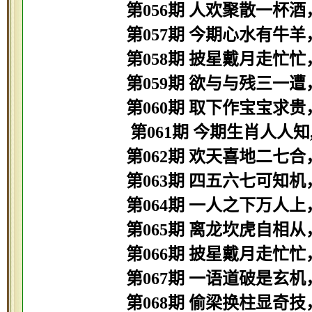
第056期 人欢聚散一杯
第057期 今期心水有牛
第058期 披星戴月走忙
第059期 欲与与残三一
第060期 取下作宝宝求
第061期 今期生肖人人
第062期 欢天喜地二七
第063期 四五六七可知
第064期 一人之下万人
第065期 离龙坎虎自相
第066期 披星戴月走忙
第067期 一语道破是玄
第068期 偷梁换柱显奇