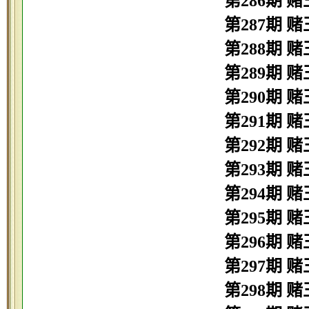
第286期 赌王
第287期 赌王
第288期 赌王
第289期 赌王
第290期 赌王
第291期 赌王
第292期 赌王
第293期 赌王
第294期 赌王
第295期 赌王
第296期 赌王
第297期 赌王
第298期 赌王