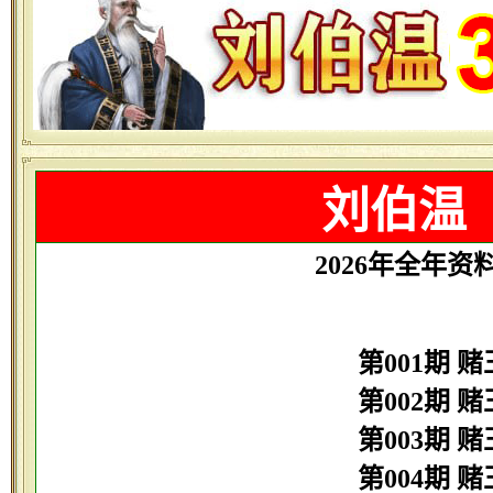
刘伯温
2026年全年资料
第001期 赌王
第002期 赌王
第003期 赌王
第004期 赌王