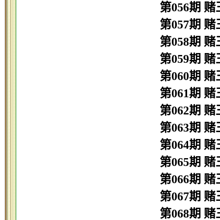
第056期 赌王
第057期 赌王
第058期 赌王
第059期 赌王
第060期 赌王
第061期 赌王
第062期 赌王
第063期 赌王
第064期 赌王
第065期 赌王
第066期 赌王
第067期 赌王
第068期 赌王