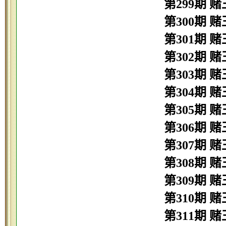
第299期 赌王
第300期 赌王
第301期 赌王
第302期 赌王
第303期 赌王
第304期 赌王
第305期 赌王
第306期 赌王
第307期 赌王
第308期 赌王
第309期 赌王
第310期 赌王
第311期 赌王