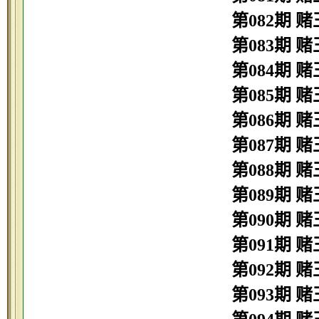
第082期 赌王
第083期 赌王
第084期 赌王
第085期 赌王
第086期 赌王
第087期 赌王
第088期 赌王
第089期 赌王
第090期 赌王
第091期 赌王
第092期 赌王
第093期 赌王