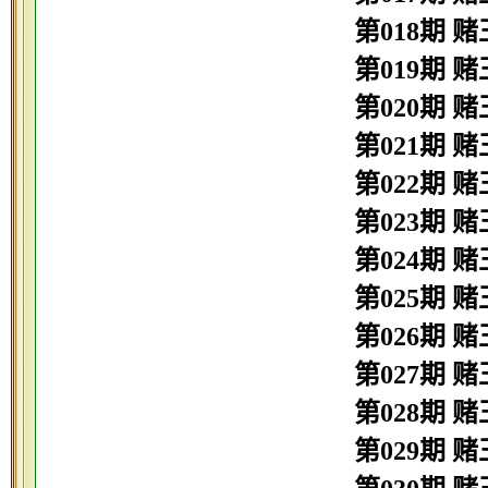
第018期 赌王
第019期 赌王
第020期 赌王
第021期 赌王
第022期 赌王
第023期 赌王
第024期 赌王
第025期 赌王
第026期 赌王
第027期 赌王
第028期 赌王
第029期 赌王