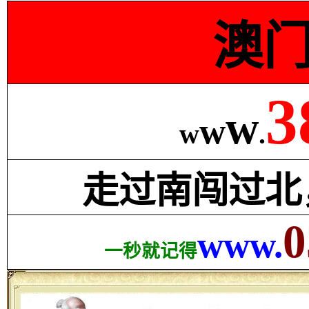
澳
3
w
w
w
.
走过南闯过北
0
www.
一秒就记得