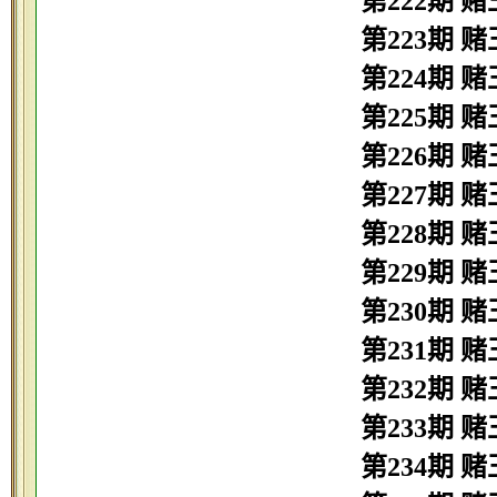
第222期 赌王
第223期 赌王
第224期 赌王
第225期 赌王
第226期 赌王
第227期 赌王
第228期 赌王
第229期 赌王
第230期 赌王
第231期 赌王
第232期 赌王
第233期 赌王
第234期 赌王