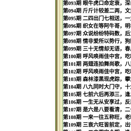
第093期 眼牛虎口命定衰，
第094期 斤斤计较差二两，
第095期 二四出门七相送，
第096期 织女在等阿牛哥，
第097期 众说纷纷特码数，
第098期 情非爱所以势行，
第099期 三十无情却无语，
第100期 呼风唤雨佳中宫，
第101期 两翅连拍舞尚歌，
第102期 呼风唤雨佳中宫，
第103期 森林漆黑现虎踪，
第104期 八九同时大门守，
第105期 七前六后再添三，
第106期 一生无从安享过，
第107期 是六是八要看清，
第108期 一来一往五称旺，
第109期 三衰六旺皆前定，