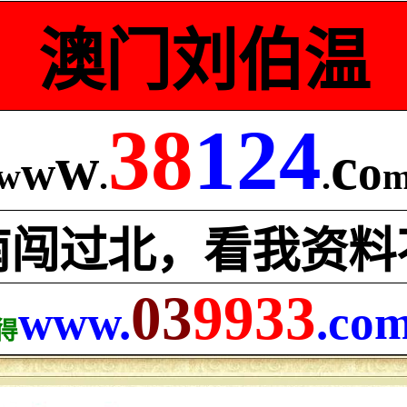
澳门刘伯温
38
124
w
c
w
o
w
.
.
南闯过北，看我资料
03
9933
www.
.co
得