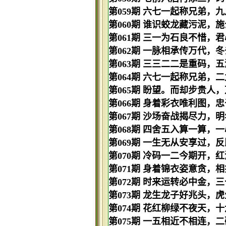
第059期 六七一起称兄弟，
第060期 谁识蛟龙藏污泥，
第061期 三一为石良不惜，
第062期 一脉相承传万代，
第063期 三三二二是重码，
第064期 六七一起称兄弟，
第065期 盼望。而却步贵
第066期 身着彩衣唯利图，
第067期 沙场奋战揭尽力，
第068期 四舍五入算一算，
第069期 一生无从安享过，
第070期 冷码一二今期开，
第071期 身着锦衣姿意贪，
第072期 时来运转必中金
第073期 龙生龙子好兆头，
第074期 花红柳绿不夜天，
第075期 一五相近不相连，