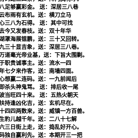
九八足够赢彩金。 送：深居三八巷
施云布雨有玄机。送：横刀立马
君心三八为石得。 送：其中可找
冬去今又发春枝。送：双十年华
五湖罩海展锟鹏，送：三十又回转。
二九三十显吉象，送：深居三八巷。
人，万道毫光帝业基，送：下旨大围剿。
忠于职贵诚事主。送：流水一四
明年七夕来作客，送：南墙四面。
一心想赢二连码。送：一九前闻后
反即杀头神鬼骂。 送：排后收一尾
红波当旺四十来。 送：五热火朝天
相扶持逢凶化吉，送：玄机尽在。
，三十四四两数来，送：威镇一方百兽。
虎生豹儿越千年。送：二八十七解
十六三日街上走，送：捣乱好开心。
二码独自赢利先。送：本期开三一把