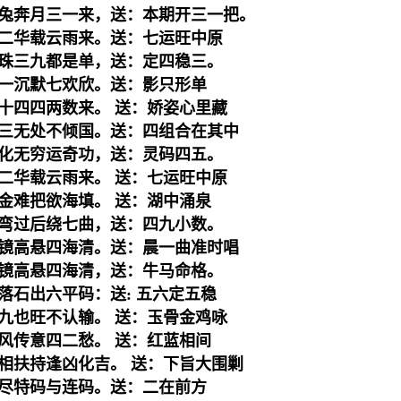
，玉兔奔月三一来，送：本期开三一把。
十二华载云雨来。送：七运旺中原
蓝珠三九都是单，送：定四稳三。
三一沉默七欢欣。送：影只形单
三十四四两数来。 送：娇姿心里藏
二三无处不倾国。送：四组合在其中
变化无穷运奇功，送：灵码四五。
十二华载云雨来。 送：七运旺中原
黄金难把欲海填。 送：湖中涌泉
三弯过后绕七曲，送：四九小数。
明镜高悬四海清。送：晨一曲准时唱
明镜高悬四海清，送：牛马命格。
水落石出六平码：送: 五六定五稳
三九也旺不认输。 送：玉骨金鸡咏
春风传意四二愁。 送：红蓝相间
，相扶持逢凶化吉。 送：下旨大围剿
出尽特码与连码。送：二在前方