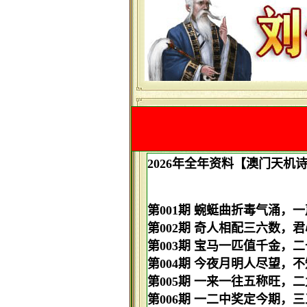
2026年全年资料【澳门天机诗】(0
第001期 蜿蜓曲折毒气涌，
第002期 奇人相配三六数，
第003期 宝马一匹值千金，
第004期 今夜月明人尽望，
第005期 一来一往五称旺，
第006期 一二中奖定今期，