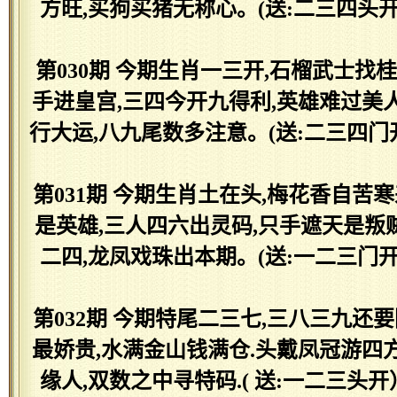
方旺,买狗买猪无称心。(送:二三四头开
第030期 今期生肖一三开,石榴武士找
手进皇宫,三四今开九得利,英雄难过美人
行大运,八九尾数多注意。(送:二三四门
第031期 今期生肖土在头,梅花香自苦
是英雄,三人四六出灵码,只手遮天是叛贼
二四,龙凤戏珠出本期。(送:一二三门开
第032期 今期特尾二三七,三八三九还
最娇贵,水满金山钱满仓.头戴凤冠游四方
缘人,双数之中寻特码.( 送:一二三头开