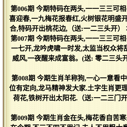
第006期 今期特码在两头,一一三三可
喜迎春,一九梅花报春红,火树银花明盛开
合,特码开出桃花边,（送:一二三头开）
第007期 今期特码在两头,一一三三可
一七开,龙吟虎啸一时发,太监当权众将乱
威风,一夜醒来成富翁。(送: 零二三头
第008期 今期生肖羊称狗,一心一意看
位有定向,龙马精神发大家.土字生肖更理
荷花,铁树开出太阳花.（送:一二三门开
第009期 今期生肖金在头,梅花香自苦