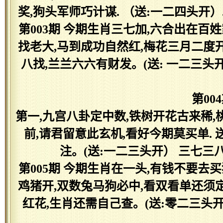
奖,狗头军师巧计谋. （送:一二四头开）
第003期 今期生肖三七加,六合出在百
找老大,马到成功自然红,梅花三月二度开
八找,兰兰六六有财发。(送: 一二三头
第00
第一,九宫八卦定中数,铁树开花古来稀,
前,请君留意此玄机,看好今期莫买单. 
注。(送:一二三头开） 三七三
第005期 今期生肖在一头,有钱不要去
鸡猪开,双数兔马狗必中,看双看单还须定
红花,生肖还需自己查。(送:零二三头开