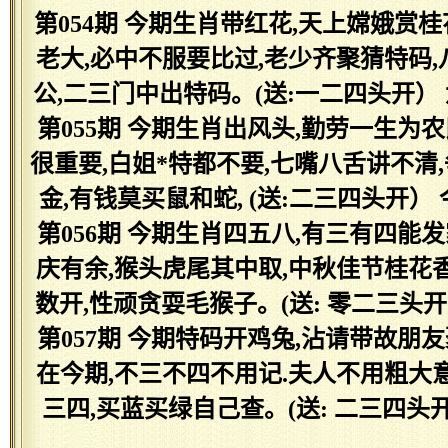
第054期 今期生肖带红花,天上嫦娥赏
老大,必中不服要比过,老少齐聚猜特码,
公,二三门中出特码。(送:一二四头开）
第055期 今期生肖出风头,勤劳一生为
很重要,白姐*特都不要,七嘴八舌讲不清
金,有钱莫买鼠和蛇, (送:二三四头开
第056期 今期生肖四五八,有三有四能
庆有余,猴头虎尾其中取,中秋佳节桂花香
数开,性顽贪耍毛猴子。(送: 零二三头开
第057期 今期特码开鸡兔,沾请带故朋
在今期,不三不四不用记.夫人不用粗大意
三四,买蓝买绿自己查。(送: 二三四头