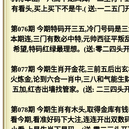
有看头,买上买下不是牛.( 送:一二五
第076期 今期特码开三五,冷门号码是
本期连,三门有数必中特,元帅西征平叛乱
希望,特码红绿最理想。(送:零二四头开
第077期 今期生肖开金花,三前五后出
火炼金,论到六合一肖中,三八和气能生财
五加,红杏出墙找管家。(送: 二三四头
第078期 今期生肖有木头,取得金库有
看今期,看准好码下大注,连连开出双数码