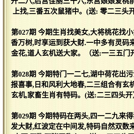
开二八,后宫佳丽三干六,东宫娘娘爱桃前
上找,三番五次鼠猪中。(送: 零二三头
第027期 今期生肖找美女,大将桃花找
香万树,时享运到获大财.一中多有灵码来
金花,道人玄机送大家。（送:一三五门开
第028期 今期特门一二七,湖中荷花出
报喜事,日和风利大地春,二三组合有玄机
玄机,家畜生肖有特码。(送:二三四头开
第029期 今期特码在两头,四一二九来
发大财,红波定在中间发,特码自然双数来