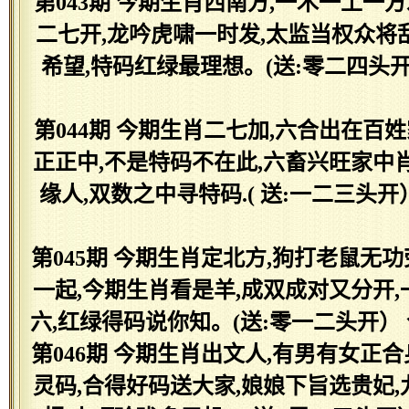
第043期 今期生肖西南方,一木一土一
二七开,龙吟虎啸一时发,太监当权众将乱
希望,特码红绿最理想。(送:零二四头开
第044期 今期生肖二七加,六合出在百
正正中,不是特码不在此,六畜兴旺家中肖
缘人,双数之中寻特码.( 送:一二三头
第045期 今期生肖定北方,狗打老鼠无
一起,今期生肖看是羊,成双成对又分开,
六,红绿得码说你知。(送:零一二头开）
第046期 今期生肖出文人,有男有女正
灵码,合得好码送大家,娘娘下旨选贵妃,