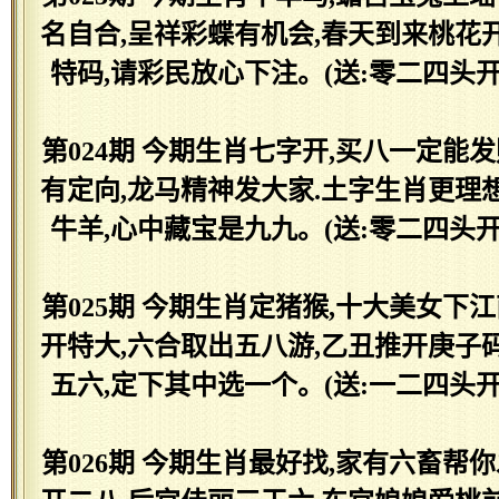
名自合,呈祥彩蝶有机会,春天到来桃花开
特码,请彩民放心下注。(送:零二四头开
第024期 今期生肖七字开,买八一定能
有定向,龙马精神发大家.土字生肖更理想
牛羊,心中藏宝是九九。(送:零二四头开
第025期 今期生肖定猪猴,十大美女下
开特大,六合取出五八游,乙丑推开庚子码
五六,定下其中选一个。(送:一二四头开
第026期 今期生肖最好找,家有六畜帮