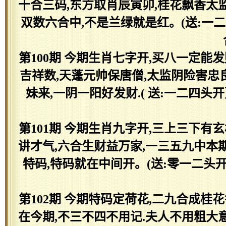
十合三码,东方取肖辰寅卯,桂花飘香太监
双数六合中,不是兰绿就是红。(送:一二
第100期 今期生肖七字开,买八一定能
吉祥数,天蓬元帅保唐僧,太监阴险害忠良
妹来,一阴一阳好发财.( 送:一二四头
第101期 今期生肖九字开,三上三下有
讲才气,六合生财益万家,一三五九中本期
特码,特码就在中间开。(送:零一二头开
第102期 今期特码定荷花,二九合成桂
在今期,不三不四不用记.夫人不用粗大意