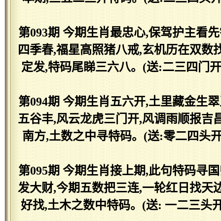
第093期 今期生肖最忠心,保驾护主看
四季春,福星高照猪八戒,玄机历在双数找
定发,特码尾睇三六八。(送:二三四门开
第094期 今期生肖五六开,土里藏金生
五谷丰,风云龙虎三门开,风调雨顺报吉昌
南方,土数之中寻特码。(送:零二四头开
第095期 今期生肖接上期,此句特码寻
发大财,今期五数把三连,一轮红日找天边
好找,土木之数中特码。(送: 一二三头