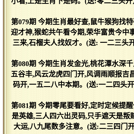
小看,上是生肖下是码。(送:零二三头开
第079期 今期生肖最好查,鼠牛猴狗找
迎才神,猴蛇共午看今期,荣华富贵今中事
三来,石榴夫人找奴才。(送: 一二三头
第080期 今期生肖发金光,桃花潭水深
五谷丰,风云龙虎四门开,风调雨顺报吉昌
码开,一五二八中本期。(送:一二四头开
第081期 今期零尾要看好,定时定候提
是英雄,三人四六出灵码,只手遮天是叛贼
大运,八九尾数多注意。(送:二三四门开