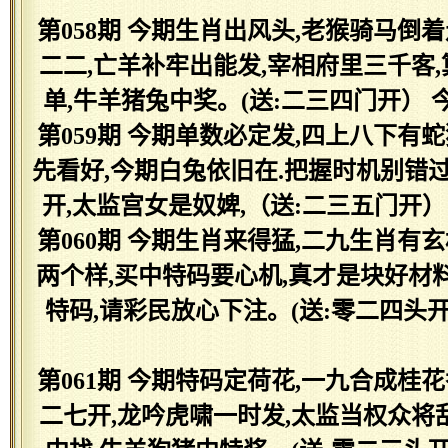
第058期 今期生肖出风头,老猴骑马倒
二二,亡羊补牢出能发,宰相府里三千客,
单,牛羊猪兔中奖。(送:二三四门开） 
第059期 今期单数必定发,四上八下有
先看好,今期白兔依旧在.把握时机别错过
开,太监宫女是奴婢,（送:二三五门开）
第060期 今期生肖来得猛,二九生肖有
两个样,买中特码要心机,真才是块好材料
特码,请彩民放心下注。(送:零二四头开
第061期 今期特码定荷花,一九合成桂
二七开,龙吟虎啸一时发,太监当权众将乱