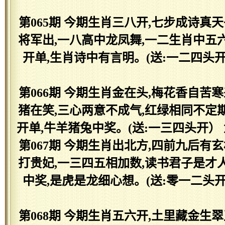
第065期 今期生肖三八开,七步成诗真
将军出,一八高中龙凤舞,一二生肖中五六
开单,生肖诗中有言明。(送:一二四头开
第066期 今期生肖金在头,梅花香自苦
猪在笑,三心两意不成气,红绿相同不定期
开单,牛羊猪兔中奖。(送:一三四头开）
第067期 今期生肖出北方,四前九后有
打贵妃,一三四五相加数,读书君子是才人
中奖,是虎是龙细心想。(送:零一二头开
第068期 今期生肖五六开,土里藏金生