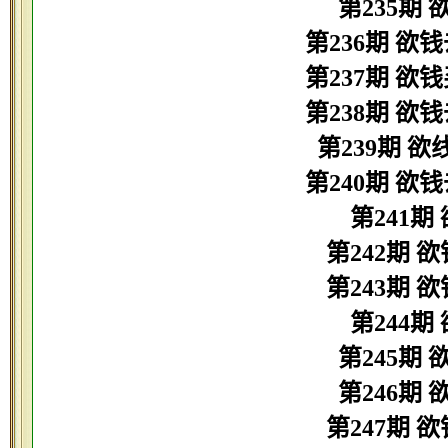
第235期 
第236期 欲
第237期 欲
第238期 欲
第239期 
第240期 欲
第241期
第242期 
第243期 
第244期
第245期 
第246期 
第247期 