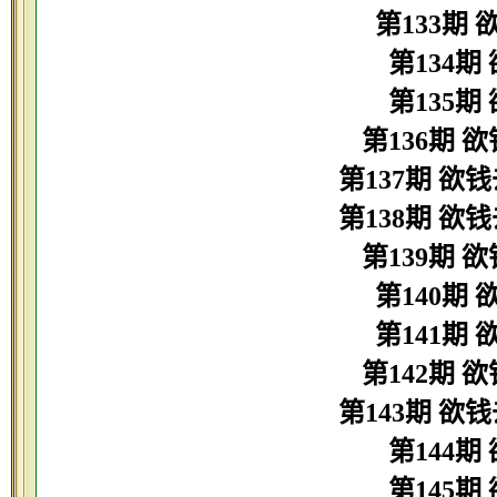
第133期 
第134期
第135期
第136期 
第137期 欲
第138期 欲
第139期 
第140期 
第141期 
第142期 
第143期 欲
第144期
第145期