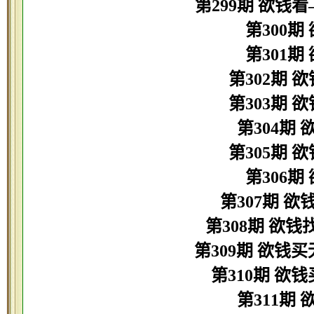
第299期 欲钱
第300期
第301期
第302期 
第303期 
第304期 
第305期 
第306期
第307期 欲
第308期 欲
第309期 欲钱
第310期 欲
第311期 