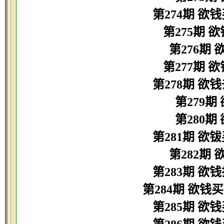
第274期 欲
第275期 
第276期 
第277期 
第278期 欲
第279期
第280期
第281期 欲
第282期 
第283期 欲
第284期 欲
第285期 欲