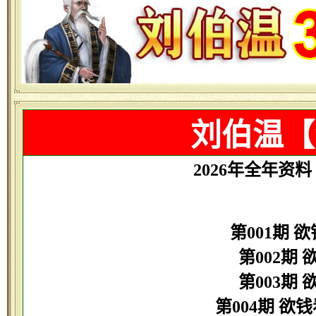
刘伯温【
2026年全年资料【
第001期 
第002期 
第003期 
第004期 欲