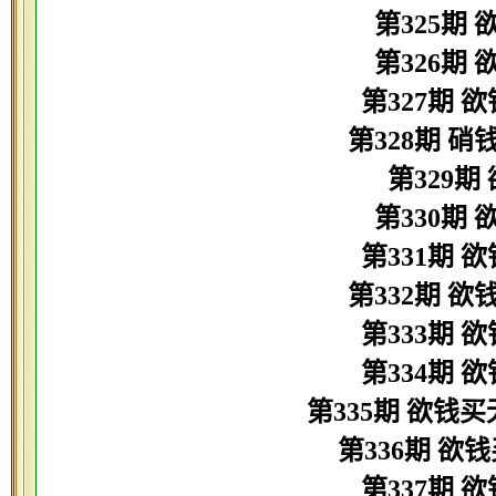
第325期 
第326期 
第327期 
第328期 硝
第329期
第330期 
第331期 
第332期 欲
第333期 
第334期 
第335期 欲钱
第336期 欲
第337期 