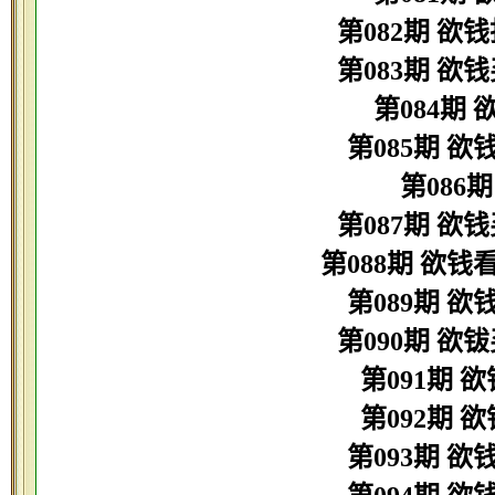
第082期 欲
第083期 欲
第084期 
第085期 欲
第086期
第087期 欲
第088期 欲钱
第089期 欲
第090期 欲
第091期 
第092期 
第093期 欲