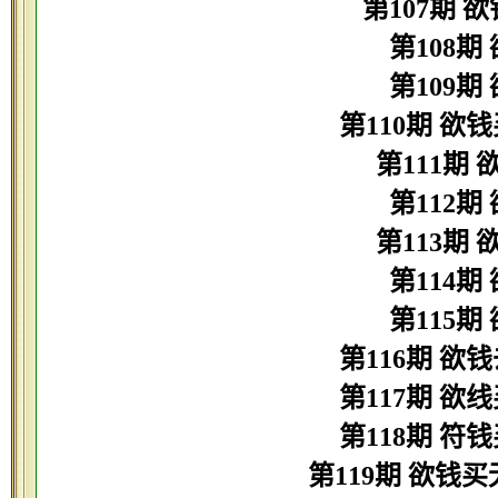
第107期 
第108期
第109期
第110期 欲
第111期 
第112期
第113期 
第114期
第115期
第116期 欲
第117期 欲
第118期 符
第119期 欲钱