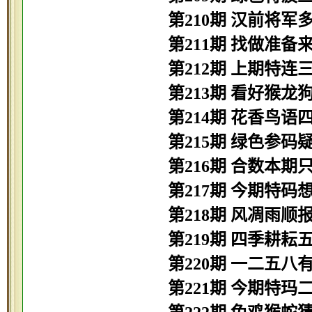
第210期 汉前将
第211期 找做准
第212期 上期特
第213期 看好猴
第214期 花香鸟
第215期 绿色参
第216期 合数本
第217期 今期特
第218期 风凋雨
第219期 四季耕
第220期 一二五
第221期 今期特