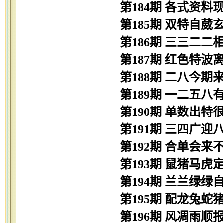
第184期 各式资
第185期 双特自
第186期 三三二
第187期 红色特
第188期 二八今
第189期 一二五
第190期 单数出
第191期 三四广
第192期 合单会
第193期 鼠猪马
第194期 兰兰绿
第195期 配龙兔
第196期 风凋雨