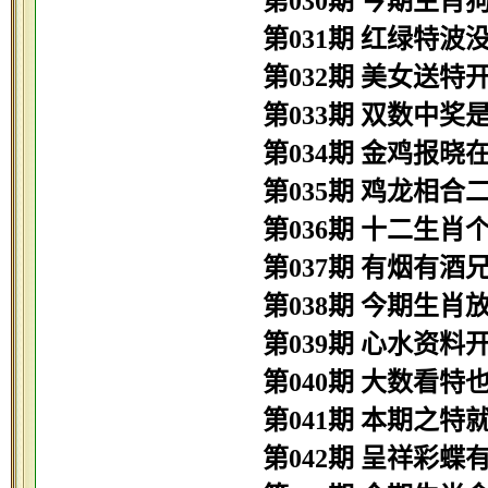
第030期 今期生
第031期 红绿特
第032期 美女送
第033期 双数中
第034期 金鸡报
第035期 鸡龙相
第036期 十二生
第037期 有烟有
第038期 今期生
第039期 心水资
第040期 大数看
第041期 本期之
第042期 呈祥彩