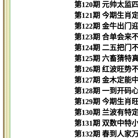
第120期 元帅太
第121期 今期生
第122期 金牛出
第123期 合单会
第124期 二五把
第125期 六畜猜
第126期 红波旺
第127期 金木定
第128期 一到开
第129期 今期生
第130期 兰波有
第131期 双数中
第132期 春到人