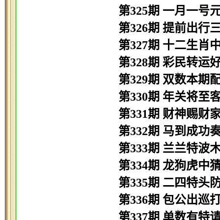
第325期 一月一
第326期 提前出
第327期 十二生
第328期 彩民转
第329期 双数本
第330期 年关将
第331期 财神赐
第332期 马到成
第333期 兰兰特
第334期 龙狗虎
第335期 二四特
第336期 包公出
第337期 单数有