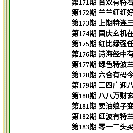
第171期 合双有
第172期 兰兰红
第173期 上期特
第174期 国庆玄
第175期 红比绿
第176期 诗海经
第177期 绿色特
第178期 六合有
第179期 三四广
第180期 八八万
第181期 卖油娘
第182期 红波有
第183期 零一二