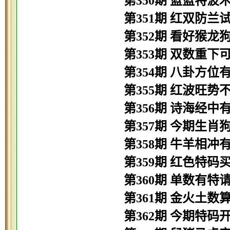
第350期 蓝蓝特
第351期 红双防
第352期 看好猴
第353期 双数重
第354期 八卦方
第355期 红波旺
第356期 诗海经
第357期 今期生
第358期 牛羊相
第359期 红色特
第360期 单数有
第361期 金火土
第362期 今期特