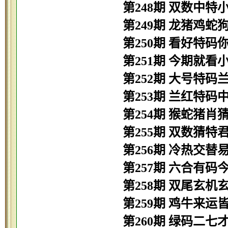
第248期 双数中
第249期 龙猪鸡
第250期 看好特
第251期 今期就
第252期 大号特
第253期 兰红特
第254期 猴蛇猪
第255期 双数猜
第256期 冷热交
第257期 六合有
第258期 双尾玄
第259期 鸡牛来
第260期 绿码二