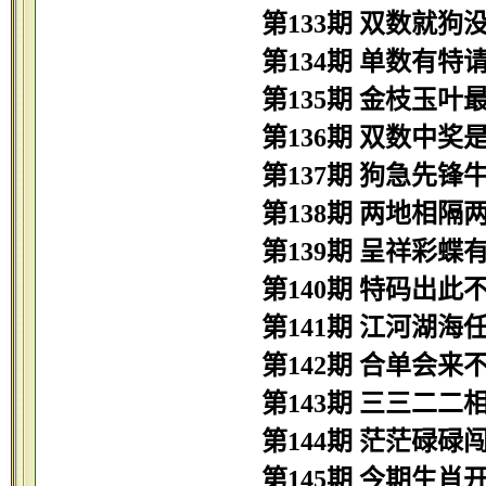
第133期 双数就
第134期 单数有
第135期 金枝玉
第136期 双数中
第137期 狗急先
第138期 两地相
第139期 呈祥彩
第140期 特码出
第141期 江河湖
第142期 合单会
第143期 三三二
第144期 茫茫碌
第145期 今期生