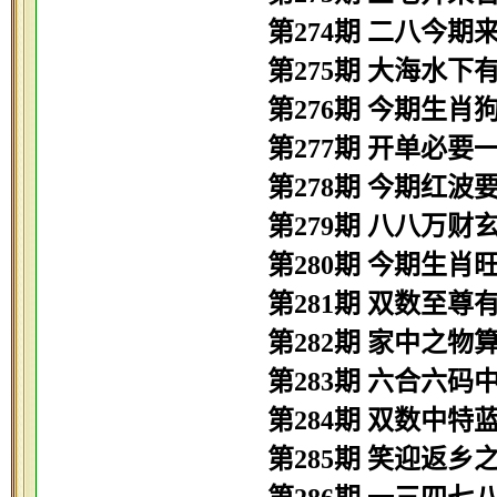
第274期 二八今
第275期 大海水
第276期 今期生
第277期 开单必
第278期 今期红
第279期 八八万
第280期 今期生
第281期 双数至
第282期 家中之
第283期 六合六
第284期 双数中
第285期 笑迎返