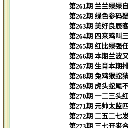
第261期 兰兰绿
第262期 绿色参
第263期 美好良
第264期 四来鸡
第265期 红比绿
第266期 本期兰
第267期 生肖本
第268期 兔鸡猴
第269期 虎头蛇
第270期 一二三
第271期 元帅太
第272期 二五二
第273期 三七开