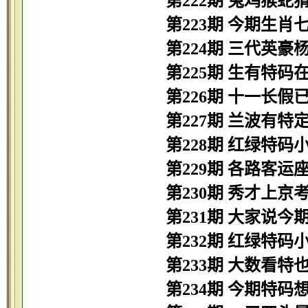
第222期 兔鸡猴
第223期 今期生
第224期 三代英
第225期 生有特
第226期 十一长
第227期 兰波有
第228期 红绿特
第229期 各路客
第230期 秀才上
第231期 大家说
第232期 红绿特
第233期 大数看
第234期 今期特