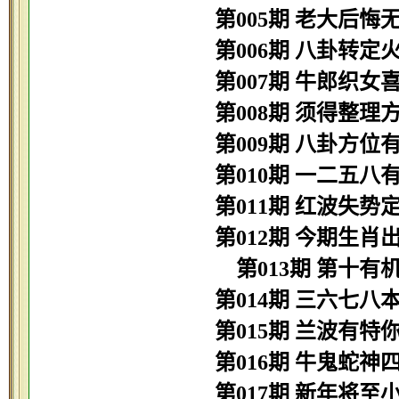
第005期 老大后
第006期 八卦转
第007期 牛郎织
第008期 须得整
第009期 八卦方
第010期 一二五
第011期 红波失
第012期 今期生
第013期 第十
第014期 三六七
第015期 兰波有
第016期 牛鬼蛇
第017期 新年将