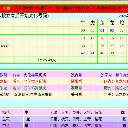
［
收藏
］,我们将为您提供最齐全、更准确的六合彩数据与实用的六合彩历史开
年按立春后开始变化号码)
2026
牛
虎
兔
龙
蛇
06
05
04
03
02
18
17
16
15
14
 48 49
30
29
28
27
26
42
41
40
39
38
TM25-49大
蛇猴鸡 右肖：虎兔马羊狗猪
独合肖
独字肖：鼠牛虎
兔龙蛇 后肖：马羊猴鸡狗猪
阴阳肖
阴肖：鼠龙马
猪牛龙 地肖：蛇羊鸡狗鼠虎
家野肖
野兽：猴蛇龙
马鸡猪 双笔划肖:牛虎兔羊猴狗
美丑肖
吉美：兔龙蛇
、梅花
牛
无帅、大将、员外、大将、荷花
、兰花
龙
皇帝、状元、皇帝、上帝、梨花
蛇
、杏花
羊
相将、西宫、夫人、西宫、樱花
猴