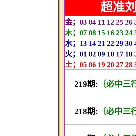
超准
金；03 04 11 12 25 26 3
木；07 08 15 16 23 24 3
水；13 14 21 22 29 30 
火；01 02 09 10 17 18 3
土；05 06 19 20 27 28 3
219期:
｛必中三
218期:
｛必中三