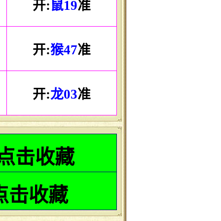
开:
鼠19
准
开:
猴47
准
开:
龙03
准
m 点击收藏
 点击收藏