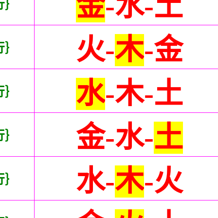
金
-水-土
行｝
火-
木
-金
行｝
水
-木-土
行｝
金-水-
土
行｝
水-
木
-火
行｝