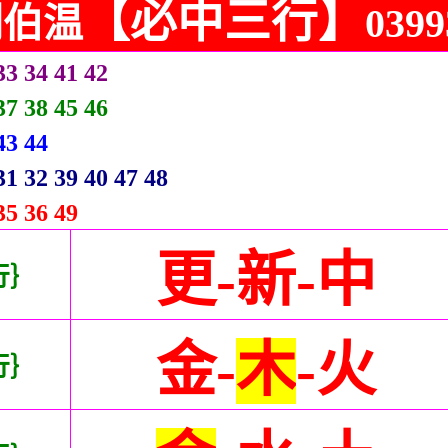
【必中三行】
刘伯温
0399
3 34 41 42
7 38 45 46
43 44
1 32 39 40 47 48
5 36 49
更-新-中
行｝
金-
木
-火
行｝