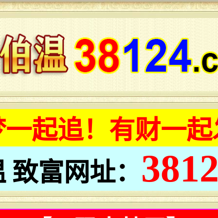
梦一起追！有财一起
3812
 致富网址：