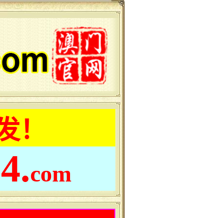
发！
4.
com