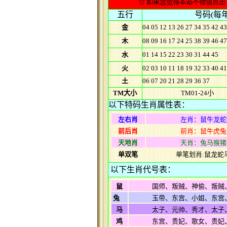
☆ 如果您觉得本站不错请点击
五行
号码(每
金
04 05 12 13 26 27 34 35 42 43
木
08 09 16 17 24 25 38 39 46 47
水
01 14 15 22 23 30 31 44 45
火
02 03 10 11 18 19 32 33 40 41
土
06 07 20 21 28 29 36 37
TM大小
TM01-24小
以下特码生肖属性表：
左右肖
左肖：鼠牛龙
前后肖
前肖：鼠牛虎
天地肖
天肖：兔马猴
单双笔
单笔划肖:鼠龙蛇
以下生肖代号表：
鼠
国师、叛贼、神偷、叛贼
兔
玉帝、东宫、小姐、东宫
马
太子、元帅、秀才、太子
鸡
东宫、贵妃、歌女、贵妃