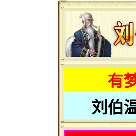
有
刘伯温