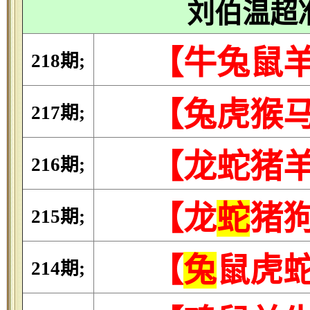
刘伯温超
【牛兔鼠
218期;
【兔虎猴
217期;
【龙蛇猪
216期;
【龙
蛇
猪
215期;
【
兔
鼠虎
214期;