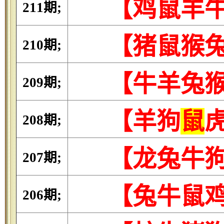
【鸡鼠羊
211期;
【猪鼠猴
210期;
【牛羊兔
209期;
【羊狗
鼠
208期;
【龙兔牛
207期;
【兔牛鼠
206期;