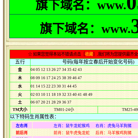
0
旗下域名：www.
旗下域名：www.
☆ 如果您觉得本站不错请点击［
收藏
］,我们将为您提供最齐
五行
号码(每年按立春后开始变化号码)
金
04 05 12 13 26 27 34 35 42 43
木
08 09 16 17 24 25 38 39 46 47
水
01 14 15 22 23 30 31 44 45
火
02 03 10 11 18 19 32 33 40 41 48 49
土
06 07 20 21 28 29 36 37
TM大小
TM01-24小
TM25-4
以下特码生肖属性表：
左右肖
左肖：鼠牛龙蛇猴鸡 右肖：虎兔马羊狗猪
前后肖
前肖：鼠牛虎兔龙蛇 后肖：马羊猴鸡狗猪