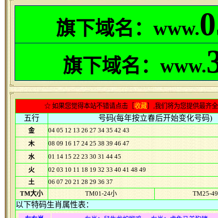
0
旗下域名：www.
旗下域名：www.
☆ 如果您觉得本站不错请点击［
收藏
］,我们将为您提供最齐
五行
号码(每年按立春后开始变化号码)
金
04 05 12 13 26 27 34 35 42 43
木
08 09 16 17 24 25 38 39 46 47
水
01 14 15 22 23 30 31 44 45
火
02 03 10 11 18 19 32 33 40 41 48 49
土
06 07 20 21 28 29 36 37
TM大小
TM01-24小
TM25-4
以下特码生肖属性表：