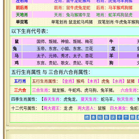
左右肖
左肖：鼠牛龙蛇猴鸡 右肖：虎兔马羊狗猪
前后肖
前肖：鼠牛虎兔龙蛇 后肖：马羊猴鸡狗猪
天地肖
天肖：兔马猴猪牛龙 地肖：蛇羊鸡狗鼠虎
单双笔
单笔划肖:鼠龙蛇马鸡猪 双笔划肖:牛虎兔羊猴
以下生肖代号表：
鼠
国师、叛贼、神偷、叛贼、梅花
牛
兔
玉帝、东宫、小姐、东宫、兰花
龙
马
太子、元帅、秀才、太子、杏花
羊
鸡
东宫、贵妃、歌女、贵妃、苓花
狗
五行生肖属性 与 三合肖六合肖属性：
五行肖
五行生肖属性：
【金肖】
猴鸡
【木肖】
虎兔
【水肖】
鼠猪
三六合
三合生肖
：鼠龙猴、牛蛇鸡、虎马狗、兔羊猪。
六合生肖
四季生肖属性：【
春天生肖：
虎兔龙，
夏天生肖：
蛇马羊，
秋天生肖：
十二代号属性：【
两大君王：
龙 虎
两大恶人：
鼠猴
四大美女：
兔蛇