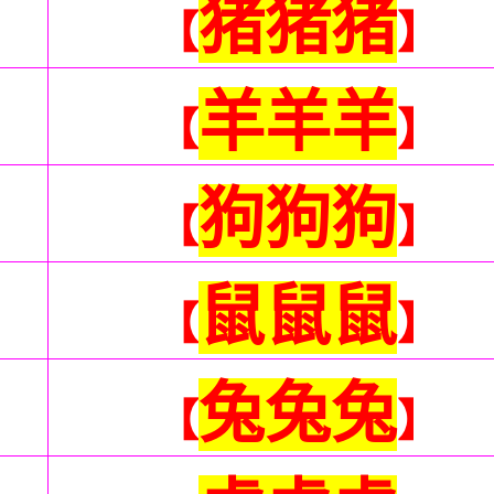
猪猪猪
【
】
羊羊羊
【
】
狗狗狗
【
】
鼠鼠鼠
【
】
兔兔兔
【
】