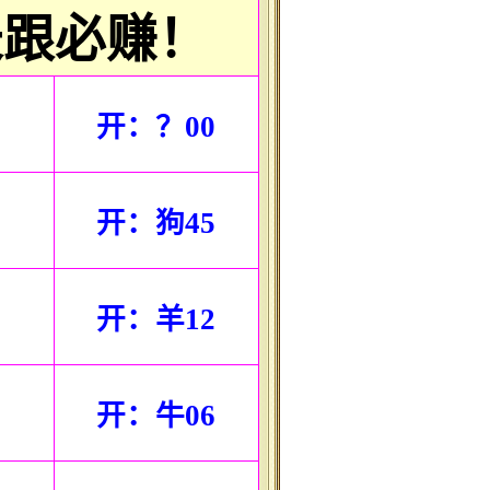
长跟必赚！
开：？00
开：
狗45
开：
羊12
开：
牛06