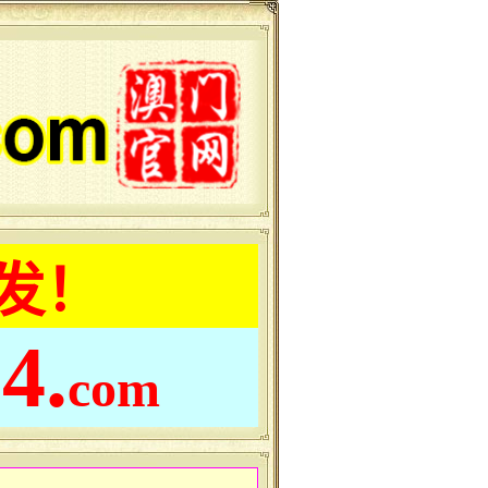
发！
4.
com