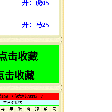
开：
虎05
开：
马25
m 点击收藏
 点击收藏
奖记录，方便大家长期跟踪！☆
年生肖对照表
马
羊
猴
鸡
狗
猪
鼠