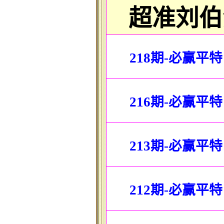
超准刘伯
218期-必赢平特
216期-必赢平特
213期-必赢平特
212期-必赢平特