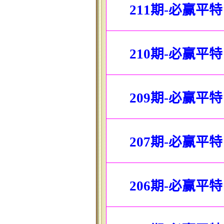
211期-必赢平特
210期-必赢平特
209期-必赢平特
207期-必赢平特
206期-必赢平特